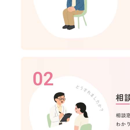
02
相
相談
わか