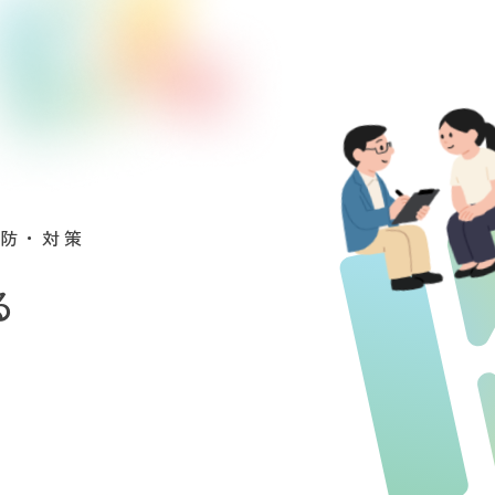
予防・対策
る